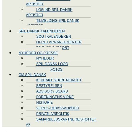
ARTISTER
LOG IND SPIL DANSK
ARTISTER
TILMELDING SPIL DANSK
ARTISTER
SPIL DANSK KALENDEREN
SØG I KALENDEREN
OPRET ARRANGEMENTER
TEKNISK SUPPORT
NYHEDER OG PRESSE
NYHEDER
SPIL DANSK LOGO
PRESSEFOTOS
OM SPIL DANSK
KONTAKT SEKRETARIATET
BESTYRELSEN
ADVISORY BOARD
FORENINGENS VIRKE
HISTORIE
VORES AMBASSADØRER
PRIVATLIVSPOLITIK
SAMARBEJDSPARTNERE/STØTTET
AF