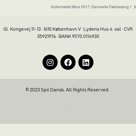
Kulturmødet Mors 2017: Danmarks Fællessang 1
Gl. Kongevej 11-13 · 1610 København V · Lydens Hus 4. sal · CVR
35921974 · BANK 9570 0114930
© 2023 Spil Dansk. All Rights Reserved.
https://iintelligent.dk