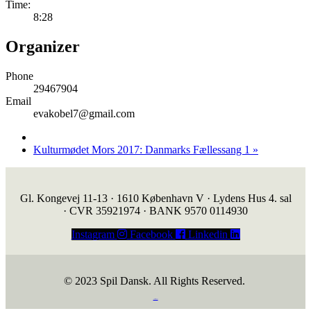
Time:
8:28
Organizer
Phone
29467904
Email
evakobel7@gmail.com
Kulturmødet Mors 2017: Danmarks Fællessang 1
»
Gl. Kongevej 11-13 · 1610 København V · Lydens Hus 4. sal
· CVR 35921974 · BANK 9570 0114930
Instagram
Facebook
Linkedin
© 2023 Spil Dansk. All Rights Reserved.
https://iintelligent.dk