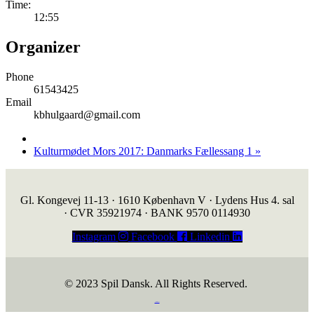
Time:
12:55
Organizer
Phone
61543425
Email
kbhulgaard@gmail.com
Kulturmødet Mors 2017: Danmarks Fællessang 1
»
Gl. Kongevej 11-13 · 1610 København V · Lydens Hus 4. sal
· CVR 35921974 · BANK 9570 0114930
Instagram
Facebook
Linkedin
© 2023 Spil Dansk. All Rights Reserved.
https://iintelligent.dk