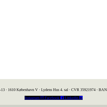
1-13 · 1610 København V · Lydens Hus 4. sal · CVR 35921974 · BA
Instagram
Facebook
Linkedin