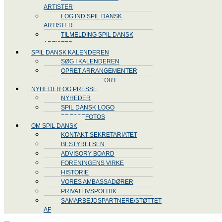
ARTISTER
LOG IND SPIL DANSK
ARTISTER
TILMELDING SPIL DANSK
ARTISTER
SPIL DANSK KALENDEREN
SØG I KALENDEREN
OPRET ARRANGEMENTER
TEKNISK SUPPORT
NYHEDER OG PRESSE
NYHEDER
SPIL DANSK LOGO
PRESSEFOTOS
OM SPIL DANSK
KONTAKT SEKRETARIATET
BESTYRELSEN
ADVISORY BOARD
FORENINGENS VIRKE
HISTORIE
VORES AMBASSADØRER
PRIVATLIVSPOLITIK
SAMARBEJDSPARTNERE/STØTTET
AF