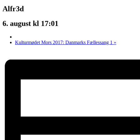
Alfr3d
6. august kl 17:01
Kulturmødet Mors 2017: Danmarks Fællessang 1
»