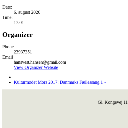
Date:
6. august 2026
Time:
17:01
Organizer
Phone
23937351
Email
hansvest.hansen@gmail.com
View Organizer Website
Kulturmødet Mors 2017: Danmarks Fællessang 1
»
Gl. Kongevej 1