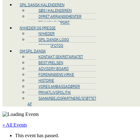
SPIL DANSK KALENDEREN
SØG I KALENDEREN
OPRET ARRANGEMENTER
TEKNISK SUPPORT
NYHEDER OG PRESSE
NYHEDER
SPIL DANSK LOGO
PRESSEFOTOS
OM SPIL DANSK
KONTAKT SEKRETARIATET
BESTYRELSEN
ADVISORY BOARD
FORENINGENS VIRKE
HISTORIE
VORES AMBASSADØRER
PRIVATLIVSPOLITIK
SAMARBEJDSPARTNERE/STØTTET
AF
« All Events
This event has passed.