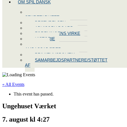
OM SPIL DANSK
KONTAKT
SEKRETARIATET
BESTYRELSEN
ADVISORY BOARD
FORENINGENS VIRKE
HISTORIE
VORES
AMBASSADØRER
PRIVATLIVSPOLITIK
SAMARBEJDSPARTNERE/STØTTET
AF
« All Events
This event has passed.
Ungehuset Værket
7. august kl 4:27