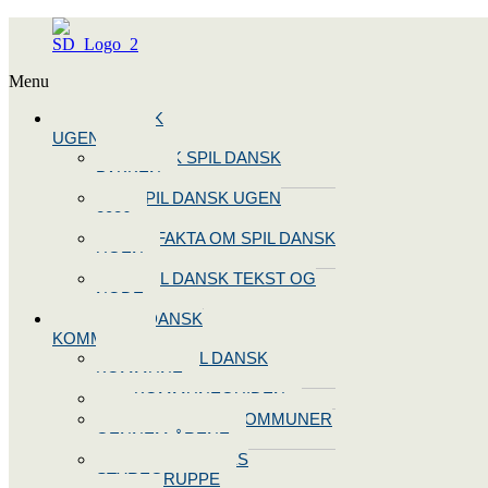
Menu
SPIL DANSK
UGEN 2026
BOOK SPIL DANSK
PAKKEN
SPIL DANSK UGEN
2026
10 FAKTA OM SPIL DANSK
UGEN
SPIL DANSK TEKST OG
NODE
BLIV SPIL DANSK
KOMMUNE
BLIV SPIL DANSK
KOMMUNE
KOMMUNEGUIDEN
SPIL DANSK KOMMUNER
GENNEM ÅRENE
OPRET JERES
STYREGRUPPE