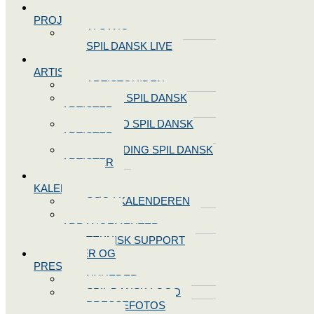
SPIL DANSK
PROJEKTER
ALSANG
SPIL DANSK LIVE
VORES
ARTISTER
ARTISTGUIDEN
VORES SPIL DANSK
ARTISTER
LOG IND SPIL DANSK
ARTISTER
TILMELDING SPIL DANSK
ARTISTER
SPIL DANSK
KALENDEREN
SØG I KALENDEREN
OPRET
ARRANGEMENTER
TEKNISK SUPPORT
NYHEDER OG
PRESSE
NYHEDER
SPIL DANSK LOGO
PRESSEFOTOS