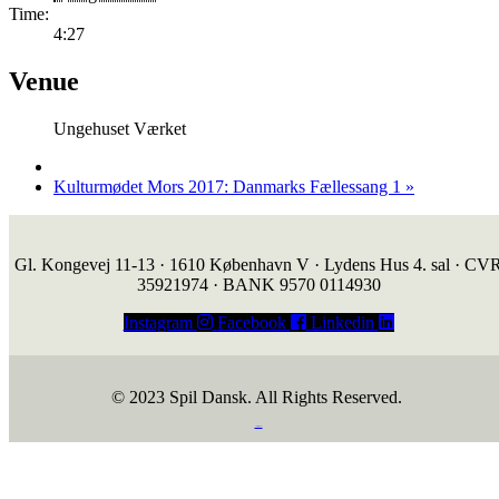
Time:
4:27
Venue
Ungehuset Værket
Kulturmødet Mors 2017: Danmarks Fællessang 1
»
Gl. Kongevej 11-13 · 1610 København V · Lydens Hus 4. sal · CV
35921974 · BANK 9570 0114930
Instagram
Facebook
Linkedin
© 2023 Spil Dansk. All Rights Reserved.
https://iintelligent.dk