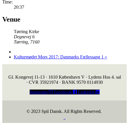
Time:
20:37
Venue
Tørring Kirke
Degnevej 6
Tørring
,
7160
Kulturmødet Mors 2017: Danmarks Fællessang 1
»
Gl. Kongevej 11-13 · 1610 København V · Lydens Hus 4. sal
· CVR 35921974 · BANK 9570 0114930
Instagram
Facebook
Linkedin
© 2023 Spil Dansk. All Rights Reserved.
https://iintelligent.dk