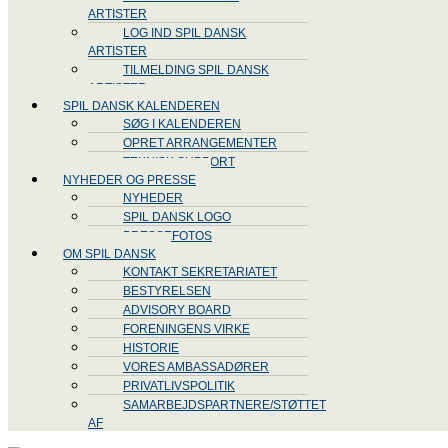
ARTISTER
LOG IND SPIL DANSK
ARTISTER
TILMELDING SPIL DANSK
ARTISTER
SPIL DANSK KALENDEREN
SØG I KALENDEREN
OPRET ARRANGEMENTER
TEKNISK SUPPORT
NYHEDER OG PRESSE
NYHEDER
SPIL DANSK LOGO
PRESSEFOTOS
OM SPIL DANSK
KONTAKT SEKRETARIATET
BESTYRELSEN
ADVISORY BOARD
FORENINGENS VIRKE
HISTORIE
VORES AMBASSADØRER
PRIVATLIVSPOLITIK
SAMARBEJDSPARTNERE/STØTTET
AF