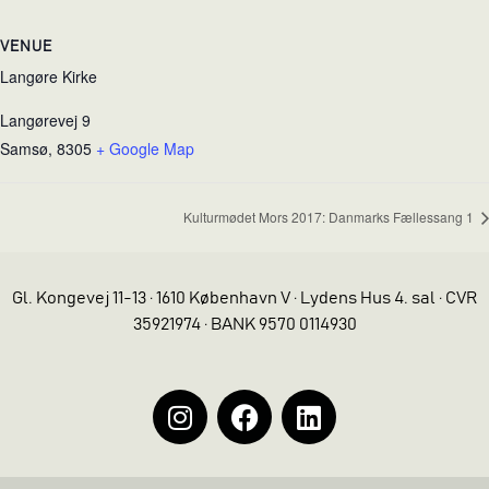
VENUE
Langøre Kirke
Langørevej 9
Samsø
,
8305
+ Google Map
Kulturmødet Mors 2017: Danmarks Fællessang 1
Gl. Kongevej 11-13 · 1610 København V · Lydens Hus 4. sal · CVR
35921974 · BANK 9570 0114930