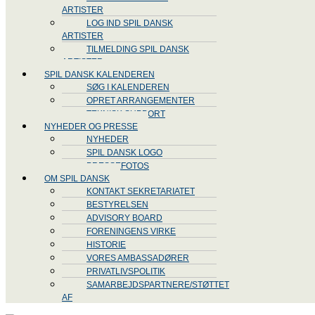
ARTISTER
LOG IND SPIL DANSK
ARTISTER
TILMELDING SPIL DANSK
ARTISTER
SPIL DANSK KALENDEREN
SØG I KALENDEREN
OPRET ARRANGEMENTER
TEKNISK SUPPORT
NYHEDER OG PRESSE
NYHEDER
SPIL DANSK LOGO
PRESSEFOTOS
OM SPIL DANSK
KONTAKT SEKRETARIATET
BESTYRELSEN
ADVISORY BOARD
FORENINGENS VIRKE
HISTORIE
VORES AMBASSADØRER
PRIVATLIVSPOLITIK
SAMARBEJDSPARTNERE/STØTTET
AF