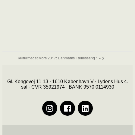
Kulturmødet Mors 2017: Danmarks Fællessang 1
»
Gl. Kongevej 11-13 · 1610 København V · Lydens Hus 4.
sal · CVR 35921974 · BANK 9570 0114930