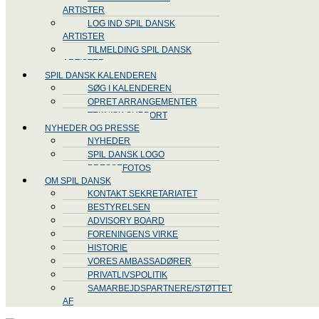
ARTISTER
LOG IND SPIL DANSK
ARTISTER
TILMELDING SPIL DANSK
ARTISTER
SPIL DANSK KALENDEREN
SØG I KALENDEREN
OPRET ARRANGEMENTER
TEKNISK SUPPORT
NYHEDER OG PRESSE
NYHEDER
SPIL DANSK LOGO
PRESSEFOTOS
OM SPIL DANSK
KONTAKT SEKRETARIATET
BESTYRELSEN
ADVISORY BOARD
FORENINGENS VIRKE
HISTORIE
VORES AMBASSADØRER
PRIVATLIVSPOLITIK
SAMARBEJDSPARTNERE/STØTTET
AF